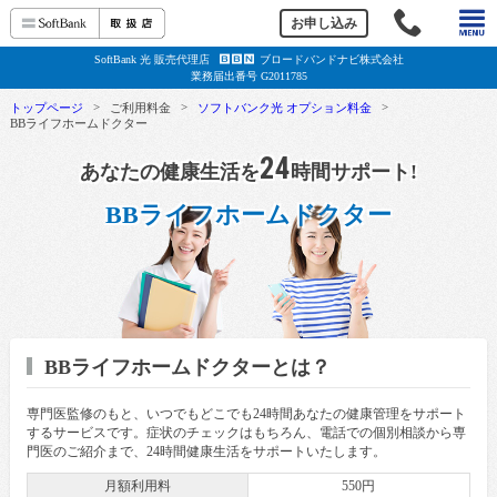
e
お申し込み
SoftBank 光 販売代理店
ブロードバンドナビ株式会社
B
B
N
業務届出番号 G2011785
>
>
>
トップページ
ご利用料金
ソフトバンク光 オプション料金
BBライフホームドクター
24
あなたの健康生活を
時間サポート!
BBライフホームドクター
BBライフホームドクターとは？
専門医監修のもと、いつでもどこでも24時間あなたの健康管理をサポート
するサービスです。症状のチェックはもちろん、電話での個別相談から専
門医のご紹介まで、24時間健康生活をサポートいたします。
月額利用料
550円