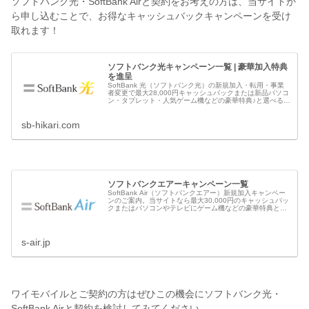
ソフトバンク光・SoftBank Airと契約をお考えの方は、当サイトか
ら申し込むことで、お得なキャッシュバックキャンペーンを受け
取れます！
ソフトバンク光キャンペーン一覧 | 豪華加入特典
を進呈
SoftBank 光（ソフトバンク光）の新規加入・転用・事業
者変更で最大28,000円キャッシュバックまたは新品パソコ
ン・タブレット・人気ゲーム機などの豪華特典♪と選べるキ
ャンペーン実施中！ソフトバンクの公式キャンペーンとも
併用可能でダブルでお得。
sb-hikari.com
ソフトバンクエアーキャンペーン一覧
SoftBank Air（ソフトバンクエアー）新規加入キャンペー
ンのご案内。当サイトなら最大30,000円のキャッシュバッ
クまたはパソコンやテレビにゲーム機などの豪華特典と選
べるキャンペーンを実施中♪さらにソフトバンク公式キャン
ペーンと併用可能でダブルでお得！
s-air.jp
ワイモバイルとご契約の方はぜひこの機会にソフトバンク光・
SoftBank Airと契約を検討してみてください。