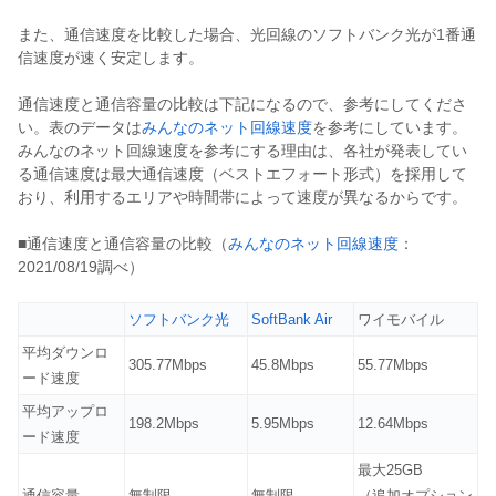
また、通信速度を比較した場合、光回線のソフトバンク光が1番通
信速度が速く安定します。
通信速度と通信容量の比較は下記になるので、参考にしてくださ
い。表のデータは
みんなのネット回線速度
を参考にしています。
みんなのネット回線速度を参考にする理由は、各社が発表してい
る通信速度は最大通信速度（ベストエフォート形式）を採用して
おり、利用するエリアや時間帯によって速度が異なるからです。
■通信速度と通信容量の比較（
みんなのネット回線速度
：
2021/08/19調べ）
ソフトバンク光
SoftBank Air
ワイモバイル
平均ダウンロ
305.77Mbps
45.8Mbps
55.77Mbps
ード速度
平均アップロ
198.2Mbps
5.95Mbps
12.64Mbps
ード速度
最大25GB
通信容量
無制限
無制限
（追加オプション