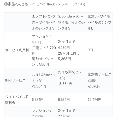
③家族3人ともワイモバイルのシンプルL（25GB）
①ソフトバンク
②SoftBank Air＋
家族3人ワイモ
光＋ワイモバイ
ワイモバイルのシ
バイルのシンプ
ルのシンプルS
ンプルS
ルL
マンション：
24ヶ月まで：
4,180円
戸建て：5,720
4,180円
サービス利用料
0円
円
25ヶ月以降：
追加オプショ
5,368円
ン：550円
おうち割光セット
家族割サービス
おうち割光セッ
（A）
割引サービス
2回線
ト（A）
-3,564円
-3,564円
-2,376円
ワイモバイル月
6,534円
6,534円
12,474円
額料金
マンション：
24ヶ月まで：
7,700円
7,150円