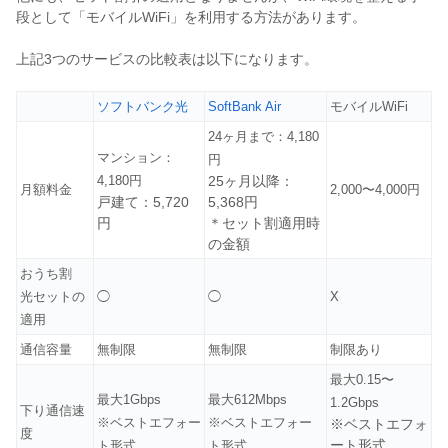
段として「モバイルWiFi」を利用する方法があります。
上記3つのサービスの比較表は以下になります。
ソフトバンク光
SoftBank Air
モバイルWiFi
24ヶ月まで：4,180
マンション：
円
4,180円
25ヶ月以降：
月額料金
2,000〜4,000円
戸建て：5,720
5,368円
円
＊セット割適用時
の金額
おうち割
光セットの
◯
◯
X
適用
通信容量
無制限
無制限
制限あり
最大0.15〜
最大1Gbps
最大612Mbps
1.2Gbps
下り通信速
※ベストエフォー
※ベストエフォー
※ベストエフォ
度
ート形式
ト形式
ト形式