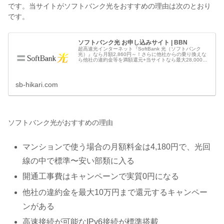
です。当サイトがソフトバンク光をおすすめの理由は次のとおり
です。
ソフトバンク光 お申し込みサイト | BBN
超高速光インターネット『SoftBank 光（ソフトバンク
光）』なら月額2,860円～！さらに他社からの乗り換えな
ら他社の違約金等を満額還元+当サイトなら最大28,000円
のキャッシュバックキャンペーン実施中！ソフトバンクユ
ーザーならスマホとのセット割で毎月スマホの料金も割引
に♪
sb-hikari.com
ソフトバンク光がおすすめの理由
マンションで使う場合の月額料金は4,180円で、光回
線の中で標準〜安い部類に入る
開通工事費はキャンペーンで実質0円になる
他社の違約金を最大10万円まで還元するキャンペー
ンがある
高速接続が可能なIPv6接続が標準搭載