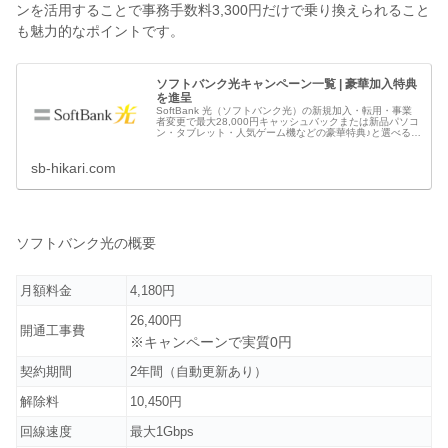
ンを活用することで事務手数料3,300円だけで乗り換えられること
も魅力的なポイントです。
ソフトバンク光キャンペーン一覧 | 豪華加入特典
を進呈
SoftBank 光（ソフトバンク光）の新規加入・転用・事業
者変更で最大28,000円キャッシュバックまたは新品パソコ
ン・タブレット・人気ゲーム機などの豪華特典♪と選べるキ
ャンペーン実施中！ソフトバンクの公式キャンペーンとも
併用可能でダブルでお得。
sb-hikari.com
ソフトバンク光の概要
月額料金
4,180円
26,400円
開通工事費
※キャンペーンで実質0円
契約期間
2年間（自動更新あり）
解除料
10,450円
回線速度
最大1Gbps