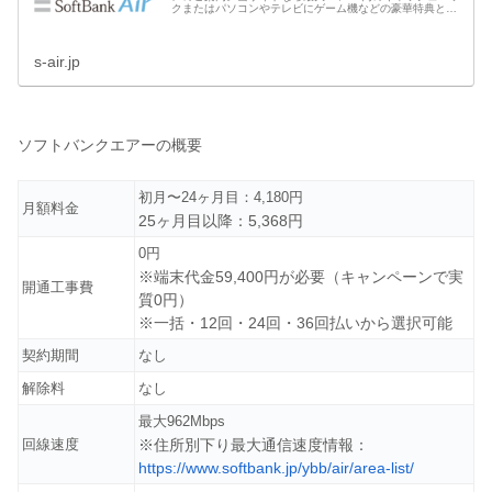
クまたはパソコンやテレビにゲーム機などの豪華特典と選
べるキャンペーンを実施中♪さらにソフトバンク公式キャン
ペーンと併用可能でダブルでお得！
s-air.jp
ソフトバンクエアーの概要
初月〜24ヶ月目：4,180円
月額料金
25ヶ月目以降：5,368円
0円
※端末代金59,400円が必要（キャンペーンで実
開通工事費
質0円）
※一括・12回・24回・36回払いから選択可能
契約期間
なし
解除料
なし
最大962Mbps
回線速度
※住所別下り最大通信速度情報：
https://www.softbank.jp/ybb/air/area-list/