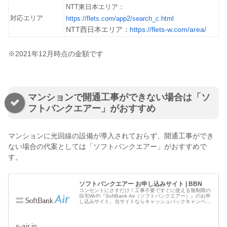
NTT東日本エリア：
対応エリア
https://flets.com/app2/search_c.html
NTT西日本エリア：
https://flets-w.com/area/
※2021年12月時点の金額です
マンションで開通工事ができない場合は「ソ
フトバンクエアー」がおすすめ
マンションに光回線の設備が導入されておらず、開通工事ができ
ない場合の代案としては「ソフトバンクエアー」がおすすめで
す。
ソフトバンクエアー お申し込みサイト | BBN
コンセントにさすだけ！工事不要ですぐに使える無制限の
自宅Wi-Fi『SoftBank Air（ソフトバンクエアー）』のお申
し込みサイト。当サイトならキャッシュバックキャンペー
ン実施中♪工事をせずに自宅にWi-Fi環境を導入するなら！
s-air.jp