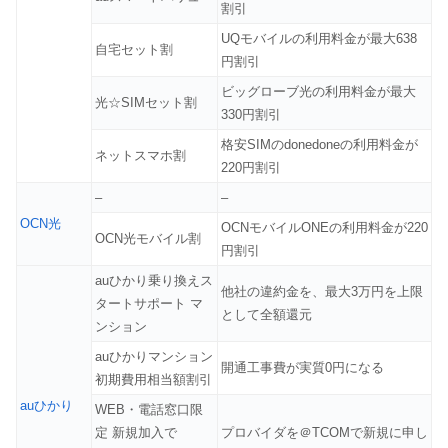
割引
UQモバイルの利用料金が最大638
自宅セット割
円割引
ビッグローブ光の利用料金が最大
光☆SIMセット割
330円割引
格安SIMのdonedoneの利用料金が
ネットスマホ割
220円割引
–
–
OCN光
OCNモバイルONEの利用料金が220
OCN光モバイル割
円割引
auひかり乗り換えス
他社の違約金を、最大3万円を上限
タートサポート マ
として全額還元
ンション
auひかりマンション
開通工事費が実質0円になる
初期費用相当額割引
auひかり
WEB・電話窓口限
定 新規加入で
プロバイダを＠TCOMで新規に申し