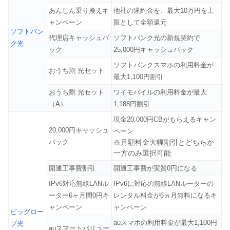
あんしん乗り換えキ
他社の違約金を、最大10万円を上
ャンペーン
限として全額還元
ソフトバン
代理店キャッシュバ
ソフトバンク光の新規契約で
ク光
ック
25,000円キャッシュバック
ソフトバンクスマホの利用料金が
おうち割 光セット
最大1,100円割引
おうち割 光セット
ワイモバイルの利用料金が最大
（A）
1,188円割引
現金20,000円CBがもらえるキャン
20,000円キャッシュ
ペーン
バック
※月額料金大幅割引とどちらか
一方のみ選択可能
開通工事費割引
開通工事費が実質0円になる
IPv6対応無線LANル
IPv6に対応の無線LANルーターの
ーター6ヶ月間0円キ
レンタル料金が6ヵ月無料になるキ
ャンペーン
ャンペーン
ビッグロー
auスマホの利用料金が最大1,100円
ブ光
auスマートバリュー